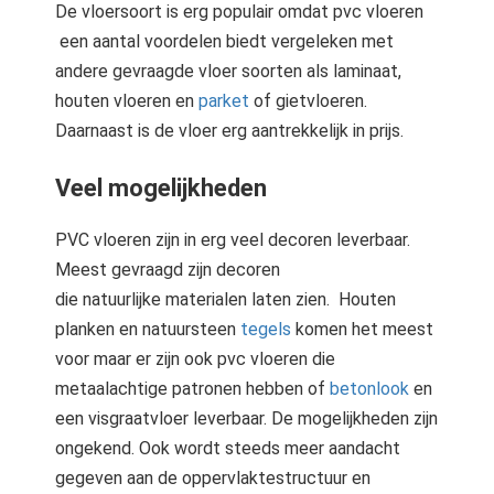
De vloersoort is erg populair omdat pvc vloeren
 op de
een aantal voordelen biedt vergeleken met
e. Hierdoor
andere gevraagde vloer soorten als laminaat,
 website-
ren
houten vloeren en
parket
of gietvloeren.
nte
Daarnaast is de vloer erg aantrekkelijk in prijs.
enties
gebaseerd
Veel mogelijkheden
 gedrag van
ezoeker.
PVC vloeren zijn in erg veel decoren leverbaar.
Meest gevraagd zijn decoren
die natuurlijke materialen laten zien. Houten
uren
planken en natuursteen
tegels
komen het meest
voor maar er zijn ook pvc vloeren die
metaalachtige patronen hebben of
betonlook
en
een visgraatvloer leverbaar. De mogelijkheden zijn
ongekend. Ook wordt steeds meer aandacht
gegeven aan de oppervlaktestructuur en