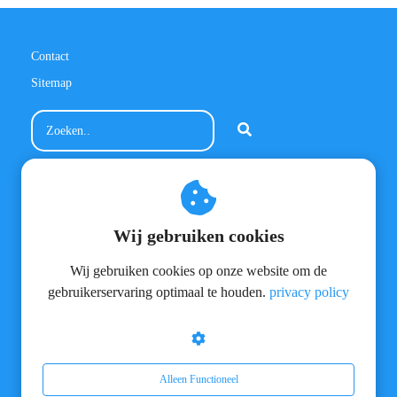
Contact
Sitemap
Contactinformatie
MeneerVloer.nl
Wij gebruiken cookies
Meienvoort 36
5706 HK Helmond
Wij gebruiken cookies op onze website om de
info@meneervloer.nl
+31(0)628800301
gebruikerservaring optimaal te houden.
privacy policy
BTW nummer: NL810227861B02
KvK nummer: 17137213
Alleen Functioneel