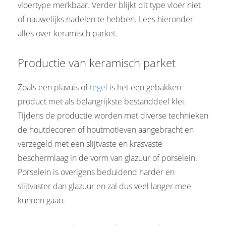
vloertype merkbaar. Verder blijkt dit type vloer niet
 op de
of nauwelijks nadelen te hebben. Lees hieronder
e. Hierdoor
alles over keramisch parket.
 website-
ren
nte
Productie van keramisch parket
enties
gebaseerd
Zoals een plavuis of
tegel
is het een gebakken
 gedrag van
product met als belangrijkste bestanddeel klei.
ezoeker.
Tijdens de productie worden met diverse technieken
de houtdecoren of houtmotieven aangebracht en
uren
verzegeld met een slijtvaste en krasvaste
beschermlaag in de vorm van glazuur of porselein.
Porselein is overigens beduidend harder en
slijtvaster dan glazuur en zal dus veel langer mee
kunnen gaan.