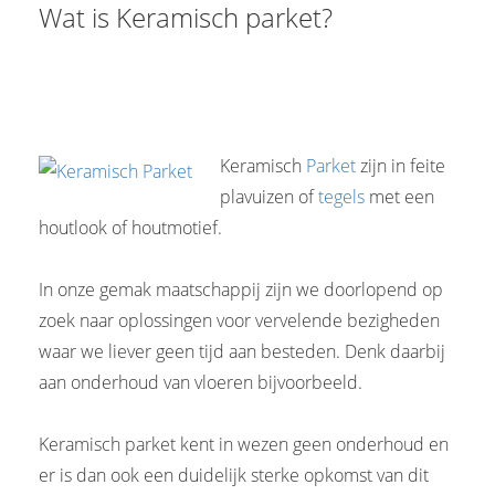
Wat is Keramisch parket?
s kan de
e niet
oneren.
ieken
ische
Keramisch
Parket
zijn in feite
s worden
plavuizen of
tegels
met een
kt om
em
houtlook of houtmotief.
tie te
elen over
In onze gemak maatschappij zijn we doorlopend op
drag van
zoek naar oplossingen voor vervelende bezigheden
zoeker op
waar we liever geen tijd aan besteden. Denk daarbij
site.
aan onderhoud van vloeren bijvoorbeeld.
ing
ingcookies
Keramisch parket kent in wezen geen onderhoud en
 gebruikt
er is dan ook een duidelijk sterke opkomst van dit
oekers te