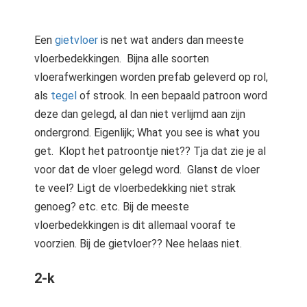
s kan de
e niet
oneren.
Een
gietvloer
is net wat anders dan meeste
vloerbedekkingen. Bijna alle soorten
ieken
vloerafwerkingen worden prefab geleverd op rol,
ische
als
tegel
of strook. In een bepaald patroon word
s worden
deze dan gelegd, al dan niet verlijmd aan zijn
kt om
ondergrond. Eigenlijk; What you see is what you
em
get. Klopt het patroontje niet?? Tja dat zie je al
tie te
voor dat de vloer gelegd word. Glanst de vloer
elen over
drag van
te veel? Ligt de vloerbedekking niet strak
zoeker op
genoeg? etc. etc. Bij de meeste
site.
vloerbedekkingen is dit allemaal vooraf te
voorzien. Bij de gietvloer?? Nee helaas niet.
ing
ingcookies
2-k
 gebruikt
oekers te