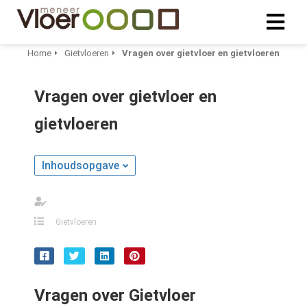
Home
Gietvloeren
Vragen over gietvloer en gietvloeren
ngen
Vragen over gietvloer en
 policy
gietvloeren
oneel
Inhoudsopgave
onele
s zijn
kelijk om
Gietvloeren
bsite te
ken. Ze
 gebruikt
asisfuncties
Vragen over Gietvloer
der deze