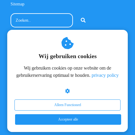
Sitemap
Contactinformatie
MeneerVloer.nl
Wij gebruiken cookies
Meienvoort 36
5706 HK Helmond
Wij gebruiken cookies op onze website om de
info@meneervloer.nl
+31(0)628800301
gebruikerservaring optimaal te houden.
privacy policy
BTW nummer: NL810227861B02
KvK nummer: 17137213
Alleen Functioneel
Accepteer alle
Meneervloer op Facebook