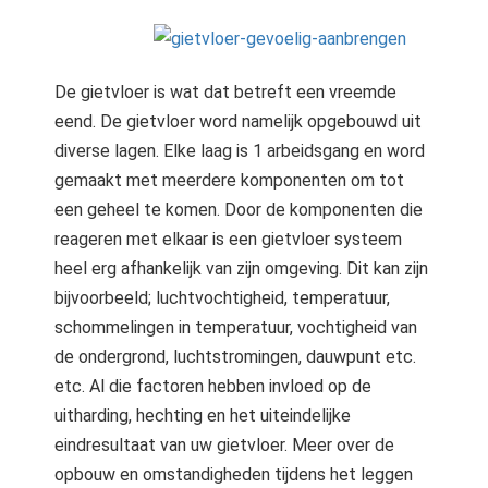
 op de
e. Hierdoor
 website-
De gietvloer is wat dat betreft een vreemde
ren
eend. De gietvloer word namelijk opgebouwd uit
nte
enties
diverse lagen. Elke laag is 1 arbeidsgang en word
gebaseerd
gemaakt met meerdere komponenten om tot
 gedrag van
een geheel te komen. Door de komponenten die
ezoeker.
reageren met elkaar is een gietvloer systeem
heel erg afhankelijk van zijn omgeving. Dit kan zijn
bijvoorbeeld; luchtvochtigheid, temperatuur,
uren
schommelingen in temperatuur, vochtigheid van
de ondergrond, luchtstromingen, dauwpunt etc.
etc. Al die factoren hebben invloed op de
uitharding, hechting en het uiteindelijke
eindresultaat van uw gietvloer. Meer over de
opbouw en omstandigheden tijdens het leggen