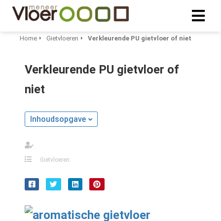
Home
Gietvloeren
Verkleurende PU gietvloer of niet
ngen
Verkleurende PU gietvloer of
 policy
niet
oneel
Inhoudsopgave
onele
s zijn
kelijk om
Gietvloeren
bsite te
ken. Ze
 gebruikt
asisfuncties
der deze