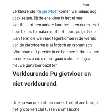
s kan de
Een
e niet
verkleurende
Pu
gietvloer
komen we helaas nog
oneren.
vaak tegen. Bij de ene kleur is het al snel
ieken
zichtbaar bij een andere kant het jaren duren. Het
heeft alles te maken met het soort
pu gietvloer
ische
.Een term die we vaak tegenkomen in de wereld
s worden
kt om
van de gietvloeren is alifatisch en aromatisch.
em
Wat houd dat precies in en hoe heeft dat invloed
tie te
op de keuze die u moet gaan maken als bijna
elen over
nieuwe gietvloer bezitter.
drag van
Verkleurende Pu gietvloer en
zoeker op
site.
niet verkleurend.
ing
ingcookies
De kop van deze alinea verraad het al een beetje,
 gebruikt
het grote verschil tussen aromatische
oekers te