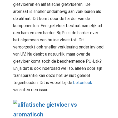
gietvloeren en alifatische gietvloeren. De
 op de
e. Hierdoor
aromaat is sneller onderhevig aan verkleuren als
 website-
de alifaat. Dit komt door de harder van de
ren
komponenten. Een gietvloer bestaat namelijk uit
nte
een hars en een harder. Bij Pu is de harder over
enties
het algemeen een bruine vloeistof. Dit
gebaseerd
veroorzaakt ook sneller verkleuring onder invloed
 gedrag van
van UV. Nu denkt u natuurlijk; maar over de
ezoeker.
gietvloer komt toch de beschermende PU-Lak?
En ja dat is ook inderdaad wel zo, alleen door zijn
uren
transparantie kan deze het uv niet geheel
tegenhouden. Dit is vooral bij de
betonlook
varianten een issue.