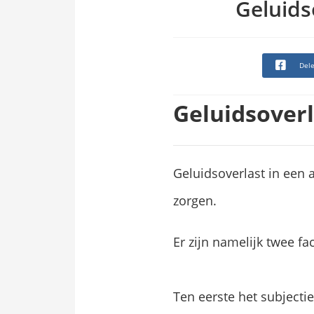
edrag van deze
Geluids
ezoeker.
Voorkeuren opslaan
Del
Geluidsover
Geluidsoverlast in een 
zorgen.
Er zijn namelijk twee f
Ten eerste het subjectie