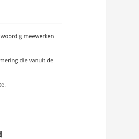
egenwoordig meewerken
rmering die vanuit de
te.
d