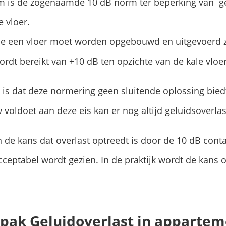
m is de zogenaamde 10 dB norm ter beperking van ge
 vloer.
e een vloer moet worden opgebouwd en uitgevoerd z
rdt bereikt van +10 dB ten opzichte van de kale vloer
 is dat deze normering geen sluitende oplossing biedt
voldoet aan deze eis kan er nog altijd geluidsoverla
de kans dat overlast optreedt is door de 10 dB cont
cceptabel wordt gezien. In de praktijk wordt de kans 
npak Geluidoverlast in appartem