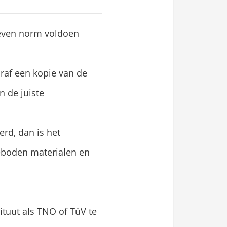
reven norm voldoen
oraf een kopie van de
 de juiste
erd, dan is het
geboden materialen en
ituut als TNO of TüV te