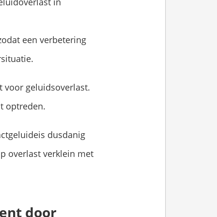
luidoverlast in
odat een verbetering
situatie.
 voor geluidsoverlast.
st optreden.
actgeluideis dusdanig
op overlast verklein met
ent door