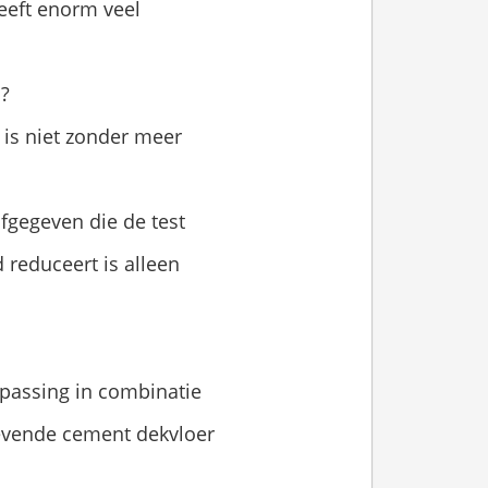
eeft enorm veel
n?
 is niet zonder meer
afgegeven die de test
 reduceert is alleen
epassing in combinatie
evende cement dekvloer