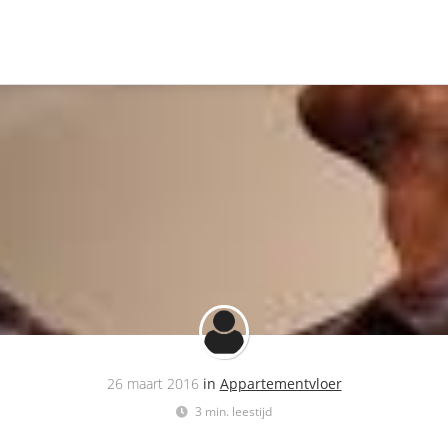
26 maart 2016
in
Appartementvloer
3 min. leestijd