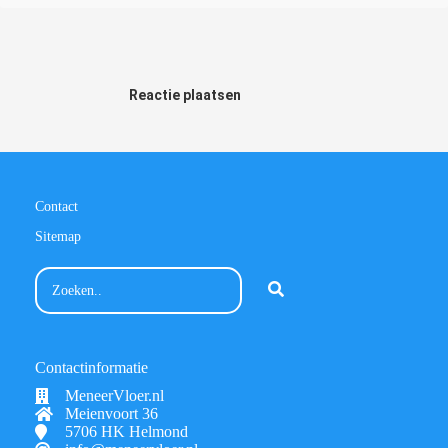
Reactie plaatsen
Contact
Sitemap
Contactinformatie
MeneerVloer.nl
Meienvoort 36
5706 HK Helmond