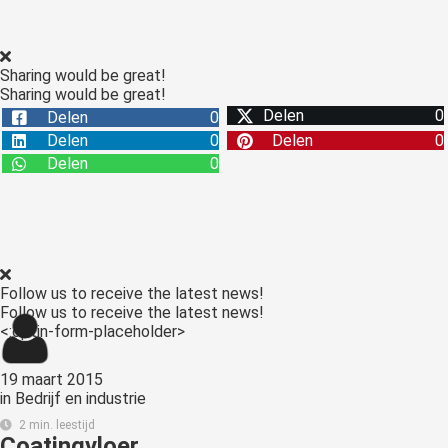
s kan de
e niet
oneren.
Sharing would be great!
Sharing would be great!
ieken
Delen
0
Delen
0
ische
Delen
0
Delen
0
s worden
Delen
0
kt om
em
tie te
elen over
drag van
Follow us to receive the latest news!
zoeker op
Follow us to receive the latest news!
site.
<:optin-form-placeholder>
ing
19 maart 2015
ingcookies
in
Bedrijf en industrie
 gebruikt
2 min. leestijd
Coatingvloer
oekers te