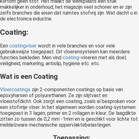
kortom geen stof. Het maakt de werkplaats een stuk
makkelijker in onderhoud, het magazijn veel schoner en er zijn
zelfs branches die eisen dat ruimtes stofvrij zijn. Wat dacht u in
de electronica industrie.
Coating:
Een
coatingvloer
wordt in vele branches en voor vele
gebruikswijze toegepast. Dit vloerensysteem kan meerdere
functies bekleden. Men vind
coating
-vloeren met als doel;
veiligheid, markering, antislip, hygiëne etc. etc.
Wat is een Coating
Vloercoatings
zijn 2-componenten coatings op basis van
epoxyharsen of polyurethanen. Ze zijn slijtvast en
vloeistofdicht. Ook zorgt een coating, zoals al besproken voor
een stofvrije vloer. In het algemeen worden coating-systemen
toegepast in 3 lagen; primer en 2 rollagen in kleur. De laagdikte
zitten zo tussen de 0,2 mm -1mm en is geschikt voor lichte tot
middelzware mechanische oppervlaktebelastingen.
Toepassing: