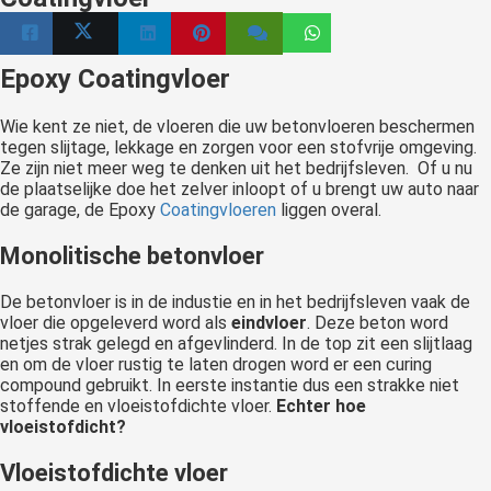
 op de
e. Hierdoor
 website-
Epoxy Coatingvloer
ren
nte
Wie kent ze niet, de vloeren die uw betonvloeren beschermen
tegen slijtage, lekkage en zorgen voor een stofvrije omgeving.
enties
Ze zijn niet meer weg te denken uit het bedrijfsleven. Of u nu
gebaseerd
de plaatselijke doe het zelver inloopt of u brengt uw auto naar
 gedrag van
de garage, de Epoxy
Coatingvloeren
liggen overal.
ezoeker.
Monolitische betonvloer
De betonvloer is in de industie en in het bedrijfsleven vaak de
uren
vloer die opgeleverd word als
eindvloer
. Deze beton word
netjes strak gelegd en afgevlinderd. In de top zit een slijtlaag
en om de vloer rustig te laten drogen word er een curing
compound gebruikt. In eerste instantie dus een strakke niet
stoffende en vloeistofdichte vloer.
Echter hoe
vloeistofdicht?
Vloeistofdichte vloer