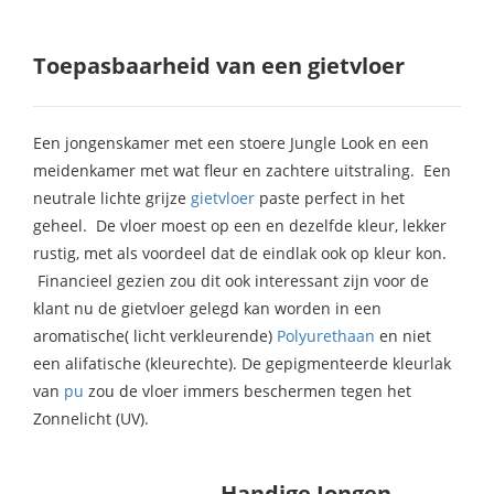
 op de
e. Hierdoor
Toepasbaarheid van een gietvloer
 website-
ren
nte
Een jongenskamer met een stoere Jungle Look en een
enties
meidenkamer met wat fleur en zachtere uitstraling. Een
gebaseerd
neutrale lichte grijze
gietvloer
paste perfect in het
 gedrag van
geheel. De vloer moest op een en dezelfde kleur, lekker
ezoeker.
rustig, met als voordeel dat de eindlak ook op kleur kon.
Financieel gezien zou dit ook interessant zijn voor de
uren
klant nu de gietvloer gelegd kan worden in een
aromatische( licht verkleurende)
Polyurethaan
en niet
een alifatische (kleurechte). De gepigmenteerde kleurlak
van
pu
zou de vloer immers beschermen tegen het
Zonnelicht (UV).
Handige Jongen