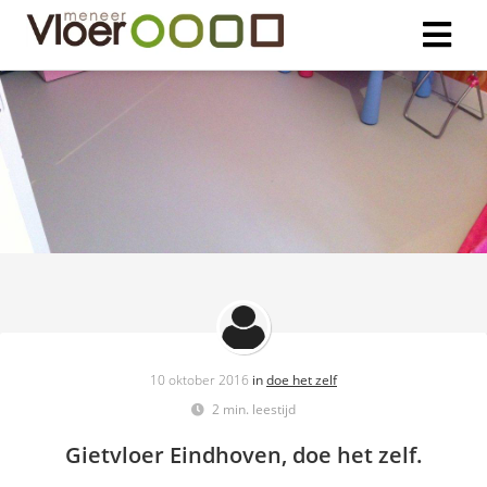
ngen
 policy
oneel
onele
s zijn
kelijk om
bsite te
10 oktober 2016
in
doe het zelf
ken. Ze
2 min. leestijd
 gebruikt
asisfuncties
Gietvloer Eindhoven, doe het zelf.
der deze