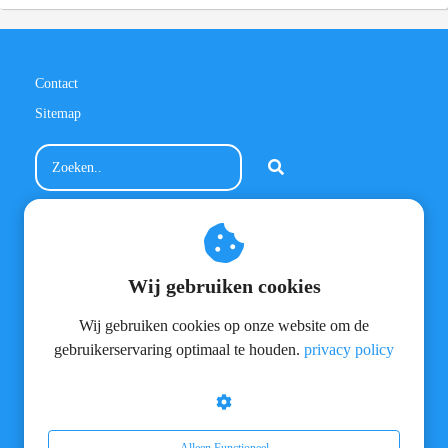
Contact
Sitemap
Contactinformatie
MeneerVloer.nl
Wij gebruiken cookies
Meienvoort 36
5706 HK Helmond
Wij gebruiken cookies op onze website om de
info@meneervloer.nl
+31(0)628800301
gebruikerservaring optimaal te houden.
privacy policy
BTW nummer: NL810227861B02
KvK nummer: 17137213