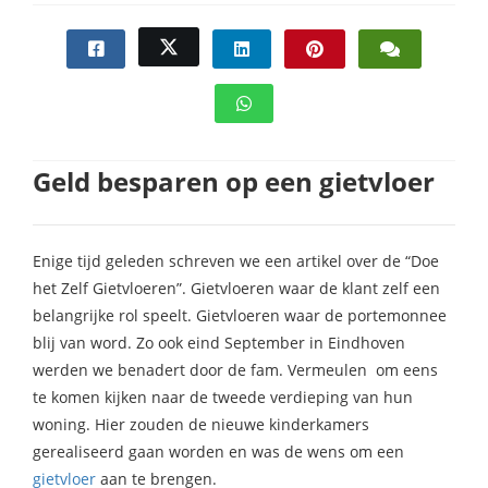
s kan de
e niet
oneren.
ieken
ische
s worden
Geld besparen op een gietvloer
kt om
em
tie te
Enige tijd geleden schreven we een artikel over de “Doe
elen over
het Zelf Gietvloeren”. Gietvloeren waar de klant zelf een
drag van
belangrijke rol speelt. Gietvloeren waar de portemonnee
zoeker op
blij van word. Zo ook eind September in Eindhoven
site.
werden we benadert door de fam. Vermeulen om eens
ing
te komen kijken naar de tweede verdieping van hun
woning. Hier zouden de nieuwe kinderkamers
ingcookies
gerealiseerd gaan worden en was de wens om een
 gebruikt
gietvloer
aan te brengen.
oekers te