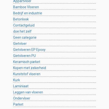
Appartvloer
Bamboe Vloeren
Bedrijf en industrie
Betonlook
Contactgeluid
doe het zelf
Geen categorie
Gietvloer
Gietvloeren EP Epoxy
Gietvloeren PU
Keramisch parket
Kopen met zekerheid
Kunststof vloeren
Kurk
Laminiaat
Leggen van vloeren
Ondervloer
Parket