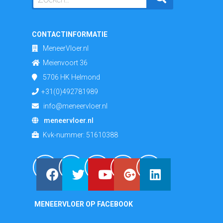
CONTACTINFORMATIE
MeneerVloer.nl
Meienvoort 36
5706 HK
Helmond
+31(0)492781989
info@meneervloer.nl
meneervloer.nl
Kvk-nummer:
51610388
MENEERVLOER OP FACEBOOK