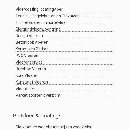
Vloercoating, coatingvloer
Tegels – Tegelvloeren en Plavuizen
Troffelvloeren – mortelvloer
Siergrindvloer,woongrind
Design Vloeren
Betonlook vloeren
Keramisch Parket
PVC Vloeren
Vloerenservice
Bamboe Vloeren
Kurk Vloeren
Kunststof vloeren
Vloerdelen
Parket soorten overzicht
Gietvloer & Coatings
Gietvloer en woonbeton prijzen voor kleine